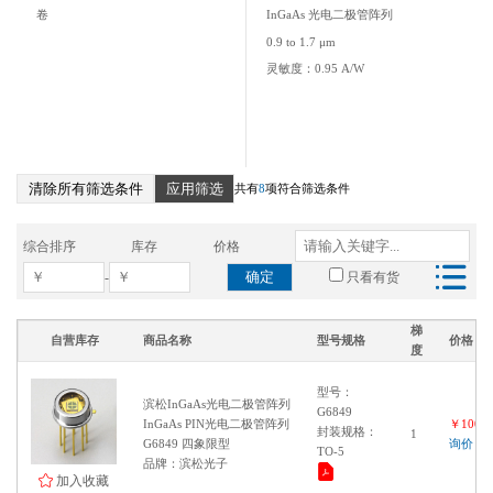
卷
InGaAs 光电二极管阵列
0.9 to 1.7 μm
灵敏度：0.95 A/W
清除所有筛选条件
应用筛选
共有
8
项符合筛选条件
综合排序
库存
价格
确定
-
只看有货
梯
自营库存
商品名称
型号规格
价格
度
型号：
滨松InGaAs光电二极管阵列
G6849
InGaAs PIN光电二极管阵列
￥10000
封装规格：
1
G6849 四象限型
询价
TO-5
品牌：滨松光子
加入收藏