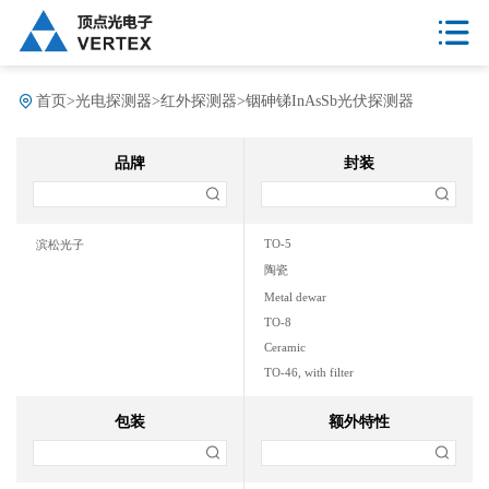
首页
>
光电探测器
>
红外探测器
>
铟砷锑InAsSb光伏探测器
品牌
封装
TO-5
滨松光子
陶瓷
Metal dewar
TO-8
Ceramic
TO-46, with filter
With filter,Ceramic
包装
额外特性
TO-46, with filter，Metal
metal
with filter