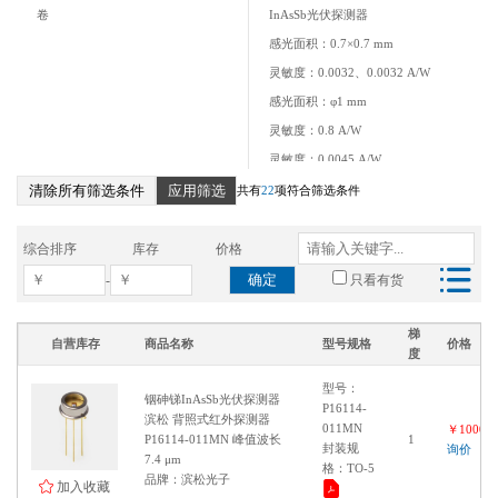
卷
InAsSb光伏探测器
感光面积：0.7×0.7 mm
灵敏度：0.0032、0.0032 A/W
感光面积：φ1 mm
灵敏度：0.8 A/W
灵敏度：0.0045 A/W
清除所有筛选条件
应用筛选
灵敏度：0.0023 A/W
共有
22
项符合筛选条件
灵敏度：0.0023, 0.003 A/W
灵敏度：0.003 A/W
综合排序
库存
价格
灵敏度：0.0031 A/W
确定
-
只看有货
灵敏度：3.9 / BPF, 4.26 / BPF μm
感光面积：1×1 mm
梯
自营库存
商品名称
型号规格
价格
度
灵敏度：0.002 A/W
型号：
感光面积：2×2 mm
铟砷锑InAsSb光伏探测器
P16114-
滨松 背照式红外探测器
灵敏度：0.008 A/W
011MN
￥100000
P16114-011MN 峰值波长
1
封装规
灵敏度：0.0037 A/W
询价
7.4 μm
格：TO-5
品牌：滨松光子
加入收藏