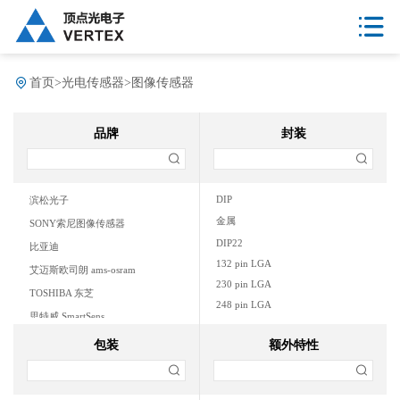
首页
>
光电传感器
>
图像传感器
品牌
封装
DIP
滨松光子
金属
SONY索尼图像传感器
DIP22
比亚迪
132 pin LGA
艾迈斯欧司朗 ams-osram
230 pin LGA
TOSHIBA 东芝
248 pin LGA
思特威 SmartSens
110 pin LGA
包装
额外特性
226 pin LGA
236 pin PGA
88 pin BGA