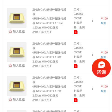
Fan-out
256 像素
COB/Fan-out
900 to 1900 nm
型号：
滨松InGaAs铟镓砷图像传感
CLCC
900 to 2100 nm
G16562-
器
CSP/COB
0909T
铟镓砷InGaAs面阵图像传感
￥100000
140 to 1000nm
1
封装规
器 G16562-0909T 1.12至
询价
COB
像素数：2048
格：金属
1.85µm 640×512像素
COB/RW
加入收藏
320 × 256 像素
品牌：滨松光子
CSP/COB/RW
CMOS面阵图像传感器
CSP/IBGA/COB/RW
型号：
滨松InGaAs铟镓砷图像传感
感光面尺寸：1/1.8"
48-pin PLCC
G16563-
器
像素数：2472×2064
0909T
铟镓砷InGaAs面阵图像传感
16pin GLCC
￥100000
1
封装规
器 G16563-0909T 1.3至
询价
感光面尺寸：1.1"
WQFN-22
格：金属
2.15µm 640×512像素
QFN
像素数：5328×3040
加入收藏
品牌：滨松光子
Ceramic with flexible board
感光面尺寸：1.2"
S3923-512Q
型号：
像素数：5328×4608
滨松InGaAs铟镓砷图像传感
Glass epoxy
G16564-
器
感光面尺寸：1.4"
0909T
铟镓砷InGaAs面阵图像传感
￥100000
Glass epoxy and FeNiCo alloy
1
像素数：8336×5648
封装规
器 G16564-0909T 1.7至
询价
格：金属
2.55µm 640×512像素
感光面尺寸：2/3"
加入收藏
品牌：滨松光子
像素数：2856×2848
感光面尺寸：1/2.8"
型号：
滨松InGaAs铟镓砷图像传感