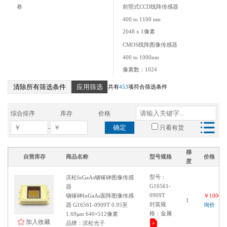
138 pin LGA
卷
前照式CCD线阵传感器
118 pin LGA
400 to 1100 nm
128 pin LGA
2048 x 1像素
陶瓷
CMOS线阵图像传感器
LCP
400 to 1000nm
Metal
像素数：1024
Ceramic
铟镓砷面阵图像传感器
清除所有筛选条件
应用筛选
共有
453
项符合筛选条件
PLCCP
950 to 1690 nm
Invar
640×512 像素
LCC/Invar
综合排序
库存
价格
1120 to 1850 nm
CSP-3
确定
-
只看有货
1300 to 2150 nm
镜面SOP
1700 to 2550 nm
Surface mount type ceramic
梯
900 to 2150 nm
自营库存
商品名称
型号规格
价格
CSP70
度
320×256 像素
CSP41
型号：
滨松InGaAs铟镓砷图像传感
900 to 2550 nm
CSP35
G16561-
器
铟镓砷线阵图像传感器
CSP67
0909T
铟镓砷InGaAs面阵图像传感
￥100000
1
封装规
器 G16561-0909T 0.95至
询价
900 to 1700 nm
CSP34
格：金属
1.69µm 640×512像素
CLGA
128 像素
加入收藏
品牌：滨松光子