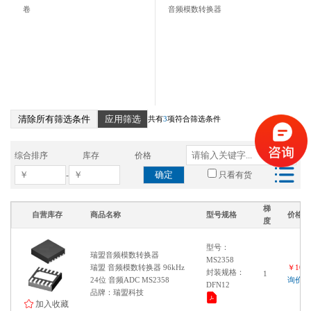
卷
音频模数转换器
清除所有筛选条件
应用筛选
共有
3
项符合筛选条件
综合排序
库存
价格
确定
-
只看有货
梯
自营库存
商品名称
型号规格
价格
度
型号：
瑞盟音频模数转换器
MS2358
瑞盟 音频模数转换器 96kHz
￥1000
封装规格：
1
24位 音频ADC MS2358
询价
DFN12
品牌：瑞盟科技
加入收藏