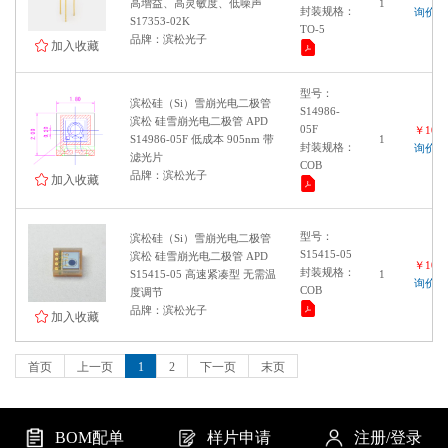
高增益、高灵敏度、低噪声
1
封装规格：
询价
S17353-02K
TO-5
品牌：滨松光子
加入收藏
型号：
滨松硅（Si）雪崩光电二极管
S14986-
滨松 硅雪崩光电二极管 APD
05F
￥1000
S14986-05F 低成本 905nm 带
1
封装规格：
询价
滤光片
COB
品牌：滨松光子
加入收藏
型号：
滨松硅（Si）雪崩光电二极管
S15415-05
滨松 硅雪崩光电二极管 APD
￥1000
封装规格：
S15415-05 高速紧凑型 无需温
1
询价
COB
度调节
品牌：滨松光子
加入收藏
首页
上一页
1
2
下一页
末页
BOM配单
样片申请
注册/登录