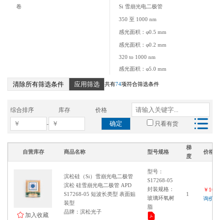
卷
Si 雪崩光电二极管
350 至 1000 nm
感光面积：φ0.5 mm
感光面积：φ0.2 mm
320 to 1000 nm
感光面积：φ5.0 mm
感光面积：φ3.0 mm
清除所有筛选条件
应用筛选
共有
74
项符合筛选条件
感光面积：φ2.0 mm
感光面积：φ1.0 mm
综合排序
库存
价格
850 至 950 nm
确定
-
只看有货
400 至 1100 nm
400 至 1000 nm
梯
自营库存
商品名称
型号规格
价格
度
400 to 1000 nm
850 to 950 nm
型号：
滨松硅（Si）雪崩光电二极管
S17268-05
400 to 1150 nm
滨松 硅雪崩光电二极管 APD
封装规格：
￥1000
感光面积：φ1 mm
S17268-05 短波长类型 表面贴
1
玻璃环氧树
询价
装型
感光面积：3 mm
脂
品牌：滨松光子
加入收藏
感光面积：5 mm