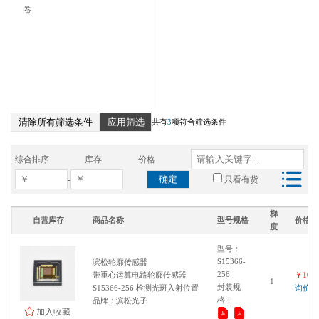
卷
清除所有筛选条件
应用筛选
共有
3
项符合筛选条件
综合排序
库存
价格
确定
-
只看有货
梯
自营库存
商品名称
型号规格
价格
度
型号：
S15366-
滨松轮廓传感器
256
带重心运算电路轮廓传感器
￥1000
1
封装规
S15366-256 检测光斑入射位置
询价
格：
品牌：滨松光子
加入收藏