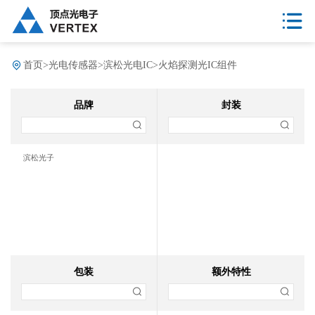
首页
>
光电传感器
>
滨松光电IC
>
火焰探测光IC组件
品牌
封装
滨松光子
包装
额外特性