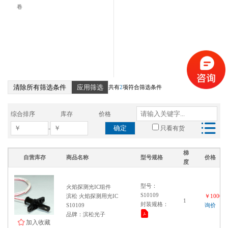
卷
清除所有筛选条件
应用筛选
共有
2
项符合筛选条件
综合排序
库存
价格
确定
-
只看有货
梯
自营库存
商品名称
型号规格
价格
度
型号：
火焰探测光IC组件
S10109
滨松 火焰探测用光IC
￥100000
1
封装规格：
S10109
询价
品牌：滨松光子
加入收藏