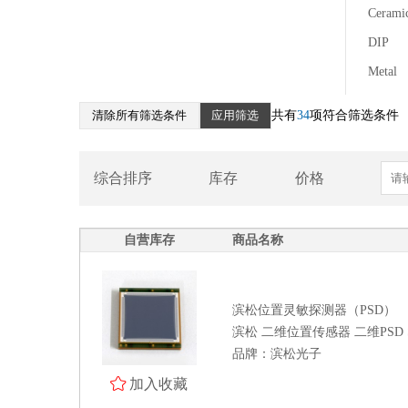
Cerami
滨松轮廓传感器
DIP
滨松ToF图像传感器
Metal
光电倍增管（PMT）
Glass e
硅光电倍增管 SiPM MPPC
清除所有筛选条件
应用筛选
共有
34
项符合筛选条件
单光子雪崩二极管SPAD模块
滨松光电IC
综合排序
库存
价格
滨松光电管
滨松X射线传感器
自营库存
商品名称
相机
光源
滨松位置灵敏探测器（PSD）
滨松 二维位置传感器 二维PSD S
光学测量系统
品牌：滨松光子
北京滨松
加入收藏