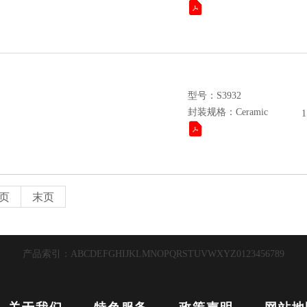
型号：S3932
封装规格：Ceramic
1
页
末页
产品索引：
A
B
C
D
E
F
G
H
I
J
K
L
M
N
O
P
Q
R
S
T
U
V
W
X
Y
Z
0
1
2
3
4
5
6
7
8
9