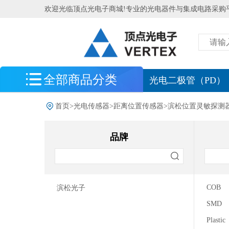
欢迎光临顶点光电子商城!专业的光电器件与集成电路采购
全部商品分类
最新到货
光电二极管（PD）
光电探测器
首页
>
光电传感器
>
距离位置传感器
>
滨松位置灵敏探测器
光电传感器
品牌
图像传感器
ToF测距传感器
多光谱传感器
COB
滨松光子
距离位置传感器
SMD
测距仪用光IC
Plastic
滨松位置灵敏探测器（PSD）