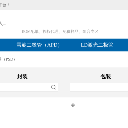
平台！
BOM配单、授权代理、免费样品、阻容专区
雪崩二极管（APD）
LD激光二极管
（PSD）
封装
包装
卷