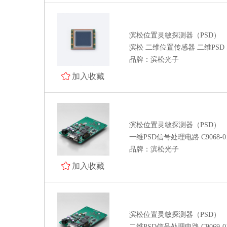
处理器 MCU 逻辑芯片
电源管理 存储器 模拟芯片
滨松位置灵敏探测器（PSD）
电阻 电容 电感
滨松 二维位置传感器 二维PSD S
模数/数模转换器 接口芯片 时钟
品牌：滨松光子
发生器 时间-数字转换器
加入收藏
驱动芯片 运算放大器 传感器
晶体管 保险丝 射频功率器件
数字/模拟开关 电平转换 继电器
滨松位置灵敏探测器（PSD）
一维PSD信号处理电路 C9068-
接插件/连接器
品牌：滨松光子
光耦 晶振
加入收藏
二/三极管
特价处理
滨松位置灵敏探测器（PSD）
全部商品分类
二维PSD信号处理电路 C9069-