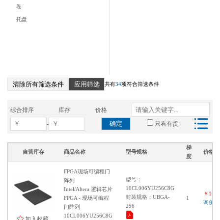
TQFP-44
卷
BGA-484
托盘
LFBGA-256
FCBGA-484
BBGA-484
QFP-144
清除所有筛选条件
应用筛选
共有
34
项符合筛选条件
综合排序
库存
价格
确定
-
只看有货
梯
自营库存
商品名称
型号规格
价格
度
FPGA现场可编程门
型号：
阵列
10CL006YU256C8G
Intel/Altera 逻辑芯片
￥1000
封装规格：UBGA-
FPGA - 现场可编程
1
询价
256
门阵列
10CL006YU256C8G
加入收藏