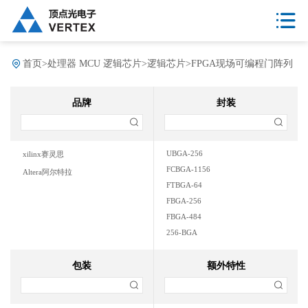
首页
>
处理器 MCU 逻辑芯片
>
逻辑芯片
>
FPGA现场可编程门阵列
品牌
封装
UBGA-256
xilinx赛灵思
FCBGA-1156
Altera阿尔特拉
FTBGA-64
FBGA-256
FBGA-484
256-BGA
CSBGA-324
FBGA-672
包装
额外特性
UFBGA-256
TQFP-144