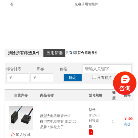
卷
光电倍增管组件
清除所有筛选条件
应用筛选
共有
4
项符合筛选条件
综合排序
库存
价格
确定
-
只看有货
梯
自营库存
商品名称
型号规格
价格
度
型号：
H12403
微型光电倍增管PMT
￥100000
封装规
微型光电倍增管 H12403
1
询价
格：
品牌：滨松光子
加入收藏