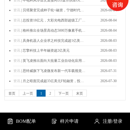
资讯
| 中电科风华首次直接向LG显示供应OLED设备
2026-08-05
资讯
| 贝塔聚变完成种子轮+融资，宁德时代继续领投
2026-08-04
资讯
| 总投资18亿元，大彩光电西部超级工厂在乐山正式投产
2026-08-04
资讯
| 格科推出全场景高动态5000万像素手机图像传感器GC50B5
2026-08-04
资讯
| 具身机器人企业求之科技完成超1亿美元天使+轮融资
2026-08-03
资讯
| 芯擎科技上半年融资超2亿美元
2026-08-03
资讯
| 英飞凌推出面向大批量工业自动化应用的紧凑型ISSI20BxxF系列
2026-08-03
资讯
| 思特威旗下飞凌微发布新一代车载视觉SoC M2，重新定义智能驾驶视觉边界‌
2026-07-31
资讯
| 月之暗面完成超35亿美元F轮融资，投后估值涨至350亿美元
2026-07-30
首页
上一页
1
2
下一页
末页
BOM配单
样片申请
注册/登录