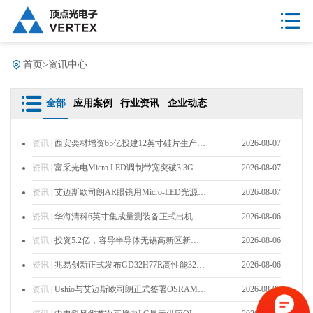
首页
>
资讯中心
全部
应用案例
行业资讯
企业动态
资讯
| 西安奕材增资65亿投建12英寸硅片生产基地
2026-08-07
资讯
| 富采光电Micro LED调制带宽突破3.3GHz，加速光通信布局
2026-08-07
资讯
| 艾迈斯欧司朗AR眼镜用Micro-LED光源芯片进入‌量产筹备阶段
2026-08-07
资讯
| 华海清科6英寸集成量测装备正式出机
2026-08-06
资讯
| 投资5.2亿，容导半导体无锡高新区新址竣工
2026-08-06
资讯
| 兆易创新正式发布GD32H77R高性能32位微控制器
2026-08-06
资讯
| Ushio与艾迈斯欧司朗正式签署OSRAM品牌商标许可协议
2026-08-05