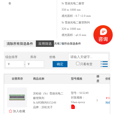
卷
Si 雪崩光电二极管
350 to 1000 nm
感光面积：0.7 ×2.0 mm
Si 雪崩光电二极管阵列
320 to 1000 nm
感光面积：φ1.6 mm
清除所有筛选条件
应用筛选
共有
2
项符合筛选条件
综合排序
库存
价格
确定
-
只看有货
梯
自营库存
商品名称
型号规格
价格
度
型号：S15249
滨松硅（Si）雪崩光电二
封装规格：
极管阵列
￥1000
1
Glass epoxy
Si APD阵列S15249
询价
品牌：滨松光子
加入收藏