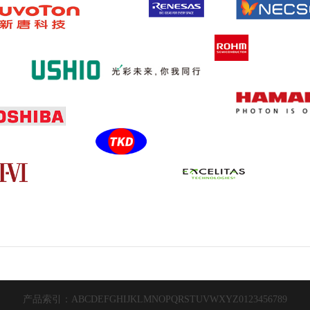
产品索引：
A
B
C
D
E
F
G
H
I
J
K
L
M
N
O
P
Q
R
S
T
U
V
W
X
Y
Z
0
1
2
3
4
5
6
7
8
9