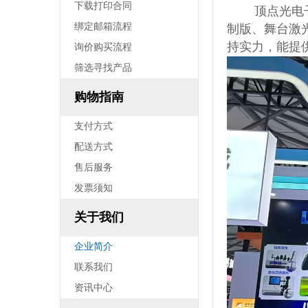
下载打印合同
       
电阻 电容 电感
绑定邮箱流程
制版、舞台激
模数/数模转换器 接口芯片 时钟
持实力，能提
询价购买流程
发生器 时间-数字转换器
筛选寻找产品
驱动芯片 运算放大器 传感器
购物指南
晶体管 保险丝 射频功率器件
数字/模拟开关 电平转换 继电器
支付方式
配送方式
接插件/连接器
售后服务
光耦 晶振
发票须知
二/三极管
关于我们
特价处理
企业简介
全部商品分类
联系我们
资讯中心