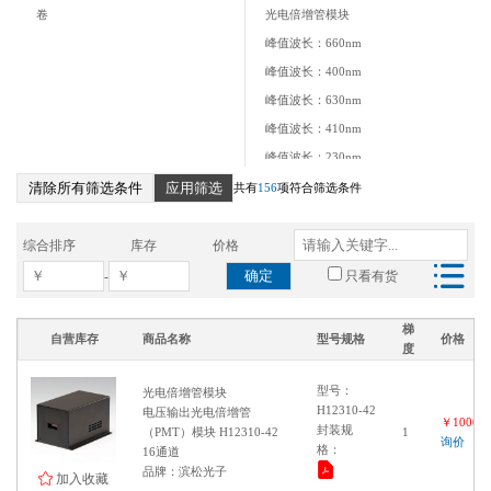
卷
光电倍增管模块
峰值波长：660nm
峰值波长：400nm
峰值波长：630nm
峰值波长：410nm
峰值波长：230nm
清除所有筛选条件
应用筛选
峰值波长：420nm
共有
156
项符合筛选条件
峰值波长：380nm
峰值波长：340nm
综合排序
库存
价格
光子计数探头PMT模块
确定
-
只看有货
应用专用PMT
峰值波长：375nm
梯
自营库存
商品名称
型号规格
价格
度
近红外PMT单元
型号：
光电倍增管模块
H12310-42
电压输出光电倍增管
￥100000
封装规
（PMT）模块 H12310-42
1
询价
格：
16通道
品牌：滨松光子
加入收藏