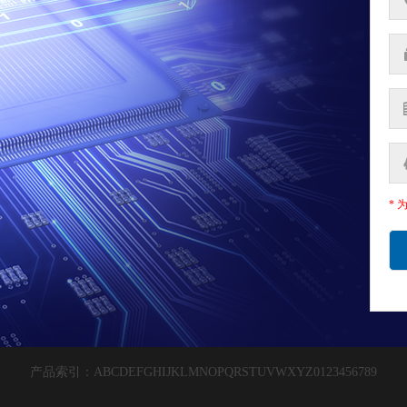
* 
产品索引：
A
B
C
D
E
F
G
H
I
J
K
L
M
N
O
P
Q
R
S
T
U
V
W
X
Y
Z
0
1
2
3
4
5
6
7
8
9