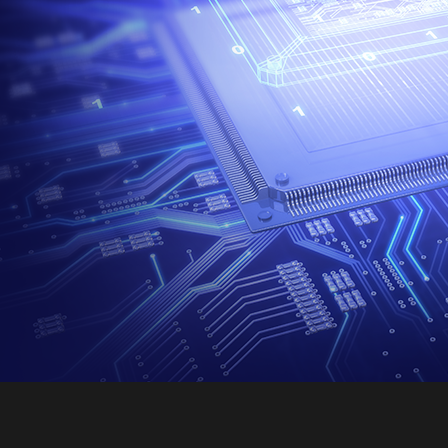
电阻 电容 电感
模数/数模转换器 接口芯片 时钟
发生器 时间-数字转换器
驱动芯片 运算放大器 传感器
晶体管 保险丝 射频功率器件
数字/模拟开关 电平转换 继电器
接插件/连接器
光耦 晶振
二/三极管
特价处理
全部商品分类