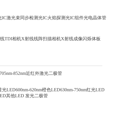
IC
激光束同步检测光IC
火焰探测光IC组件
光电晶体管
线TDI相机
X射线线阵扫描相机
X射线成像闪烁体板
705nm-852nm近红外激光二极管
m黄光LED
600nm-620nm橙色LED
630nm-750nm红光LED
ED
其他LED 发光二极管