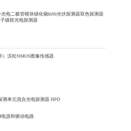
外光电二极管模块
锑化铟InSb光伏探测器
双色探测器
量子级联光电探测器
件）
滨松NMOS图像传感器
探测单元
混合光电探测器 HPD
PM电源和驱动电路