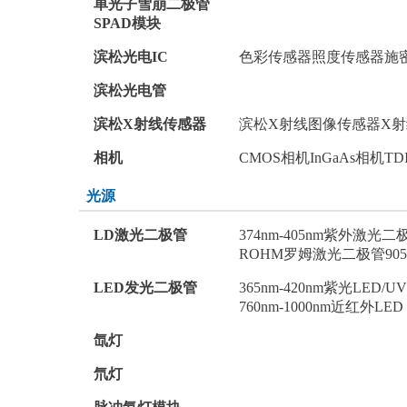
单光子雪崩二极管
SPAD模块
滨松光电IC
色彩传感器
照度传感器
施
滨松光电管
滨松X射线传感器
滨松X射线图像传感器
X射
相机
CMOS相机
InGaAs相机
TD
光源
LD激光二极管
374nm-405nm紫外激光二
ROHM罗姆激光二极管
9
LED发光二极管
365nm-420nm紫光LED/U
760nm-1000nm近红外LED 
氙灯
氘灯