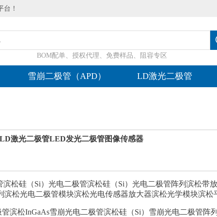
平台！
BOM配单、授权代理、免费样品、阻容专区
雪崩二极管（APD）
LD激光二极管
LD激光二极管
LED发光二极管
图像传感器
管
滨松硅（Si）光电二极管
滨松硅（Si）光电二极管阵列
滨松带放
列
滨松光电二极管模块
滨松光电传感器放大器
滨松光学模块
滨松
极管
滨松InGaAs雪崩光电二极管
滨松硅（Si）雪崩光电二极管阵