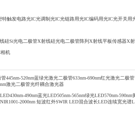
密特触发电路光IC
光调制光IC
光链路用光IC
编码用光IC
光开关用光
线硅Si光电二极管
X射线硅光电二极管阵列
X射线平板传感器
X射
I相机
极管
445nm-520nm蓝绿光激光二极管
633nm-690nm红光激光二极管
05nm激光二极管
光纤耦合激光器
VLED
430nm-490nm蓝光LED
505nm-565nm绿光LED
570nm-590n
NIR
1001-2000nm 短波红外SWIR LED
混合波长LED
连续宽光谱L