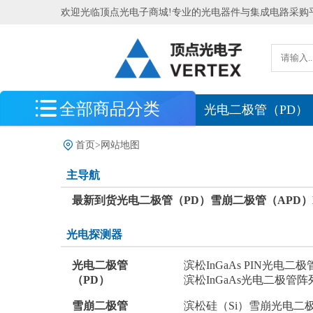
欢迎光临顶点光电子商城!专业的光电器件与集成电路采购
全部商品分类
最新到货
光电二极管（PD）
光电探测器
首页
>
网站地图
光电传感器
主导航
光源
最新到货
光电二极管（PD）
雪崩二极管（APD）
光学测量系统
光电探测器
北京滨松
光电二极管
滨松InGaAs PIN光电二极
处理器 MCU 逻辑芯片
（PD）
滨松InGaAs光电二极管阵
电源管理 存储器 模拟芯片
雪崩二极管
滨松硅（Si）雪崩光电二