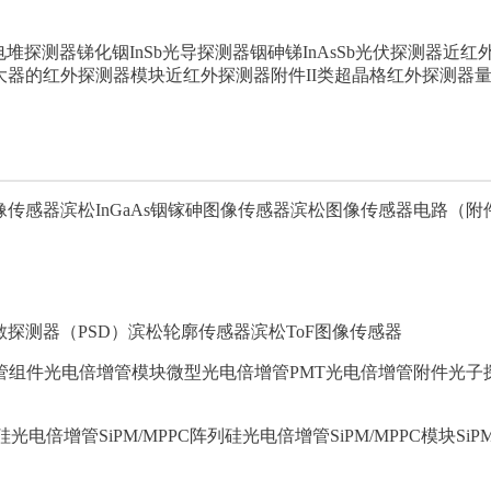
电堆探测器
锑化铟InSb光导探测器
铟砷锑InAsSb光伏探测器
近红
大器的红外探测器模块
近红外探测器附件
II类超晶格红外探测器
像传感器
滨松InGaAs铟镓砷图像传感器
滨松图像传感器电路（附
探测器（PSD）
滨松轮廓传感器
滨松ToF图像传感器
管组件
光电倍增管模块
微型光电倍增管PMT
光电倍增管附件
光子
硅光电倍增管SiPM/MPPC阵列
硅光电倍增管SiPM/MPPC模块
Si