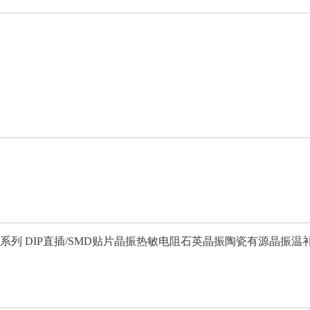
S系列 DIP直插/SMD贴片晶振
热敏电阻石英晶振
陶瓷有源晶振
温