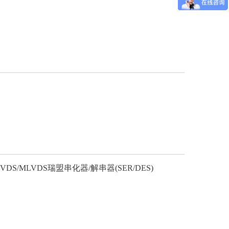
DS/MLVDS
瑞盟串化器/解串器(SER/DES)