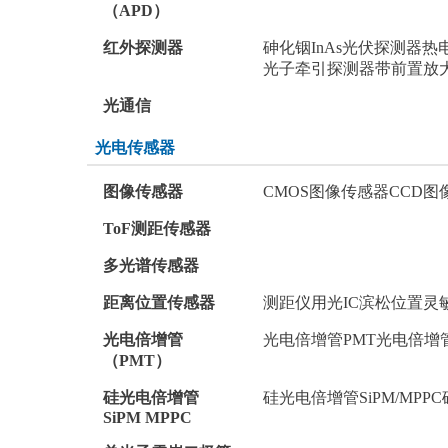
（APD）
电阻 电容 电感
红外探测器
砷化铟InAs光伏探测器
热
模数/数模转换器 接口芯片 时钟
光子牵引探测器
带前置放
发生器 时间-数字转换器
光通信
驱动芯片 运算放大器 传感器
晶体管 保险丝 射频功率器件
光电传感器
数字/模拟开关 电平转换 继电器
图像传感器
CMOS图像传感器
CCD图
接插件/连接器
ToF测距传感器
光耦 晶振
多光谱传感器
二/三极管
距离位置传感器
测距仪用光IC
滨松位置灵敏
光电倍增管
光电倍增管PMT
光电倍增
特价处理
（PMT）
全部商品分类
硅光电倍增管
硅光电倍增管SiPM/MPPC
SiPM MPPC