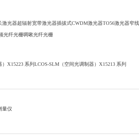
长激光器
超辐射宽带激光器
插拔式CWDM激光器
TO56激光器
窄
频光纤光栅
啁啾光纤光栅
）X15223 系列
LCOS-SLM（空间光调制器）X15213 系列
测量仪