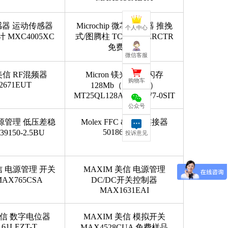
传感器 运动传感器
Microchip 微芯 监控器 推挽
个人中心
MXC4005XC
式/图腾柱 TCM812SERCTR
免费样品
微信客服
美信 RF混频器
Micron 镁光 NOR闪存
购物车
2671EUT
128Mb（16M x 8）
MT25QL128ABA1EW7-0SIT
公众号
电源管理 低压差稳
Molex FFC & FPC连接器
501864-3092
9150-2.5BU
投诉意见
信 电源管理 开关
MAXIM 美信 电源管理
AX765CSA
DC/DC开关控制器
MAX1631EAI
美信 数字电位器
MAXIM 美信 模拟开关
61LEZT-T
MAX4528CUA 免费样品