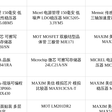
理 150毫安 低
Micrel 电源管理 150毫安 低
Memsic 
线性稳压器
噪声 LDO稳压器 MIC5205-
三轴加速度计 
5.0BM5
3.3YM5
p 微芯 可擦写
MOT MOSFET 双极结型晶
MAXIM 
MAX
M存储器
体管 三极管 MJE171
BI/SN
A 晶振
Microchip 微芯 可擦写存储器
MICREL 
34/1RA
24LC21A/SN
压器 MIC3
FPGA-现场可编程
MAXIM 美信 模拟芯片 模拟
MAXIM 美
P060-
比较器 MAX913CSA-T
稳压器 M
IX430
MOT LM201DR2
 表面贴装 多层
MAXIM 
MAX51
电容