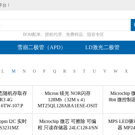
平台！
BOM配单、授权代理、免费样品、阻容专区
雪崩二极管（APD）
LD激光二极管
L
M
N
O
P
Q
R
S
T
U
V
W
X
 动态随机存取存
Micron 镁光 NOR闪存
Microch
R3 4G
128Mb（32M x 4）
8bit 微控制器
6TW-107:P
MT25QL128ABA1ESE-OSIT
ppm I2C 实时
Microchip 微芯 可擦除 可编
MPS LED
3231MZ
程 只读存储器 24LC128-I/SN
器 MP24