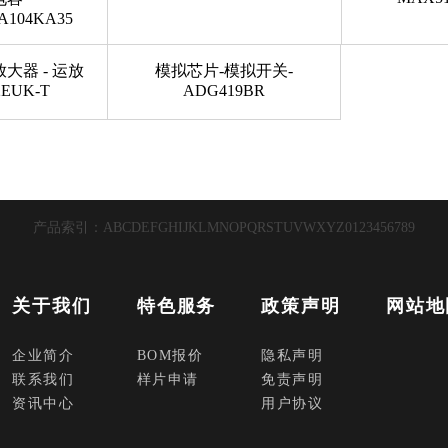
A104KA35
放大器 - 运放
模拟芯片-模拟开关-
2EUK-T
ADG419BR
产品索引：
A
B
C
D
E
F
G
H
I
J
K
L
M
N
O
P
Q
R
S
T
U
V
W
X
Y
Z
0
1
2
3
4
5
6
7
8
9
关于我们
特色服务
政策声明
网站地
企业简介
BOM报价
隐私声明
联系我们
样片申请
免责声明
资讯中心
用户协议