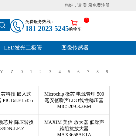
您好，请 登 录
免费注册
0
免费服务热线：
181 2023 5245
购物车
LED发光二极管
图像传感器
Y
Z
0
1
2
3
4
5
6
7
8
9
ip 微芯科技 嵌入式
Microchip 微芯 电源管理 500
 PIC16LF15355
毫安低噪声LDO线性稳压器
MIC5209-3.3BM
驱动芯片 降压转换
MAXIM 美信 放大器 低噪声
89DN-LF-Z
跨阻抗放大器
MAX3658AETA