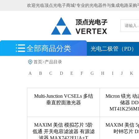
欢迎光临顶点光电子商城!专业的光电器件与集成电路采购
全部商品分类
最新到货
光电二极管（PD）
首页
>
产品目录
光电探测器
A
B
C
D
E
F
G
H
I
J
K
光电传感器
光源
Multi-Junction VCSELs 多结
Micron 镁光
光学测量系统
垂直腔面激光器
储器 DD
MT41K256M1
北京滨松
处理器 MCU 逻辑芯片
MAXIM 美信 模拟芯片 5阶
MAXIM 美信 5
低通 开关电容滤波器 有源滤
时钟芯片 DS
电源管理 存储器 模拟芯片
波器 MAX7422EUA+T