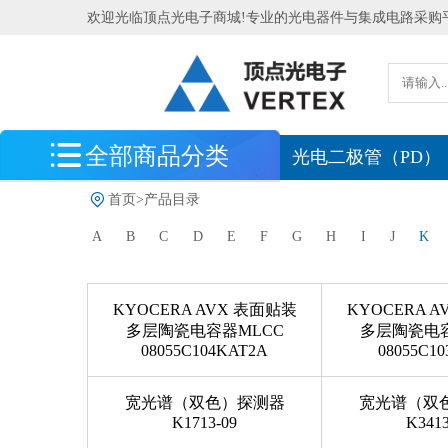
欢迎光临顶点光电子商城!专业的光电器件与集成电路采购
全部商品分类
最新到货
光电二极管（PD）
首页
>
产品目录
光电探测器
A
B
C
D
E
F
G
H
I
J
K
光电传感器
光源
KYOCERA AVX 表面贴装
KYOCERA 
光学测量系统
多层陶瓷电容器MLCC
多层陶瓷电容
08055C104KAT2A
08055C10
北京滨松
处理器 MCU 逻辑芯片
宽光谱（双色）探测器
宽光谱（双
K1713-09
K3413
电源管理 存储器 模拟芯片