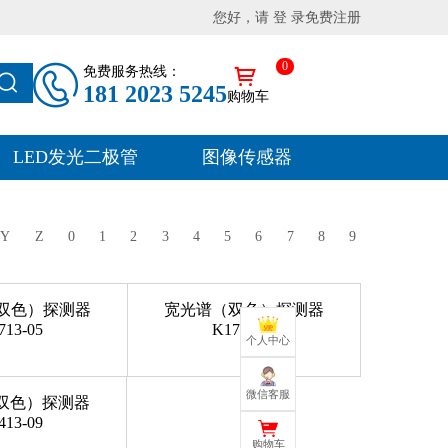
您好，请 登 录
免费注册
0
免费服务热线：
181 2023 5245
购物车
LED发光二极管
图像传感器
Y
Z
0
1
2
3
4
5
6
7
8
9
双色）探测器
宽光谱（双色）探测器
713-05
K1713-08
个人中心
微信客服
双色）探测器
413-09
购物车