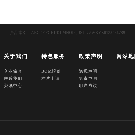
产品索引：
A
B
C
D
E
F
G
H
I
J
K
L
M
N
O
P
Q
R
S
T
U
V
W
X
Y
Z
0
1
2
3
4
5
6
7
8
9
关于我们
特色服务
政策声明
网站地
企业简介
BOM报价
隐私声明
联系我们
样片申请
免责声明
资讯中心
用户协议