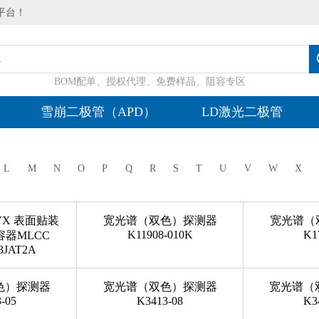
平台！
BOM配单、授权代理、免费样品、阻容专区
雪崩二极管（APD）
LD激光二极管
L
M
N
O
P
Q
R
S
T
U
V
W
X
AVX 表面贴装
宽光谱（双色）探测器
宽光谱（
K11908-010K
K1
器MLCC
3JAT2A
色）探测器
宽光谱（双色）探测器
宽光谱（
-05
K3413-08
K3