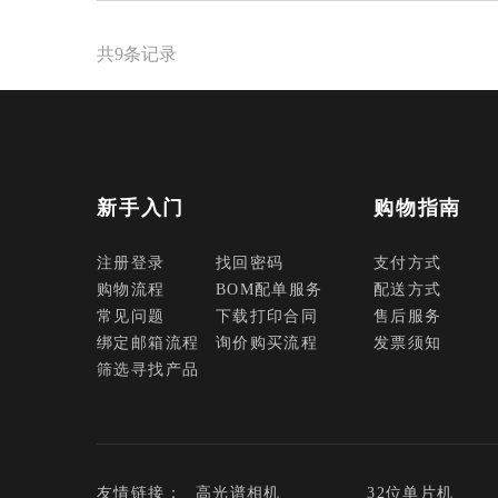
电阻 电容 电感
共9条记录
模数/数模转换器 接口芯片 时钟
发生器 时间-数字转换器
驱动芯片 运算放大器 传感器
晶体管 保险丝 射频功率器件
数字/模拟开关 电平转换 继电器
新手入门
购物指南
接插件/连接器
注册登录
找回密码
支付方式
购物流程
BOM配单服务
配送方式
光耦 晶振
常见问题
下载打印合同
售后服务
二/三极管
绑定邮箱流程
询价购买流程
发票须知
筛选寻找产品
特价处理
全部商品分类
友情链接：
高光谱相机
32位单片机