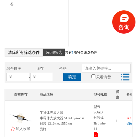
卷
清除所有筛选条件
应用筛选
共有
1
项符合筛选条件
综合排序
库存
价格
确定
-
只看有货
梯
自营库存
商品名称
型号规格
价格
度
型号：
SOAD
半导体光放大器
封装规
半导体光放大器 SOAD pin-14
￥1000
1
格：pin-
封装 1310nm/1550nm
询价
加入收藏
14
品牌：