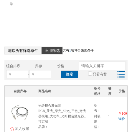
卷
清除所有筛选条件
应用筛选
共有
1
项符合筛选条件
综合排序
库存
价格
确定
-
只看有货
型号
梯
自营库存
商品名称
价格
规格
度
光纤耦合激光器
型
RGB_蓝光_绿光_红光_三色_激光
号：
￥100000
器模组_大功率_光纤耦合激光器_
封装
1
询价
可定制
规
品牌：
格：
加入收藏