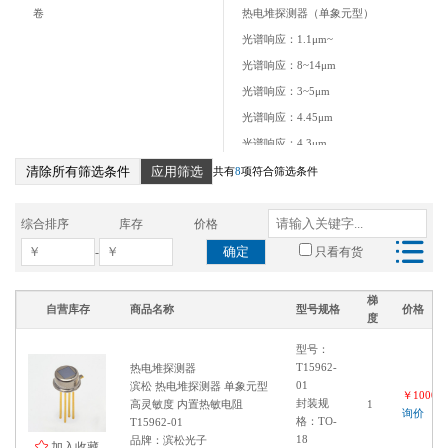
卷
热电堆探测器（单象元型）
光谱响应：1.1μm~
光谱响应：8~14μm
光谱响应：3~5μm
光谱响应：4.45μm
光谱响应：4.3μm
清除所有筛选条件
应用筛选
热电堆探测器（双象元型）
共有
8
项符合筛选条件
感光面积：1.2 x 1.2 mm
综合排序
库存
价格
确定
-
只看有货
梯
自营库存
商品名称
型号规格
价格
度
型号：
T15962-
热电堆探测器
01
滨松 热电堆探测器 单象元型
￥100000
封装规
高灵敏度 内置热敏电阻
1
询价
格：TO-
T15962-01
18
品牌：滨松光子
加入收藏