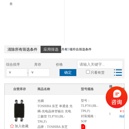
卷
清除所有筛选条件
应用筛选
共有
5
项符合筛选条件
综合排序
库存
价格
确定
-
只看有货
梯
自营库存
商品名称
型号规格
价格
度
型号：
光耦
TLP781(BL-
TOSHIBA 东芝 单通道 光
TP6,F)
耦-光电晶体管输出 光电
￥1000
1
封装规格：
三极管 TLP781(BL-
询价
SOP
TP6,F)
加入收藏
品牌：TOSHIBA 东芝