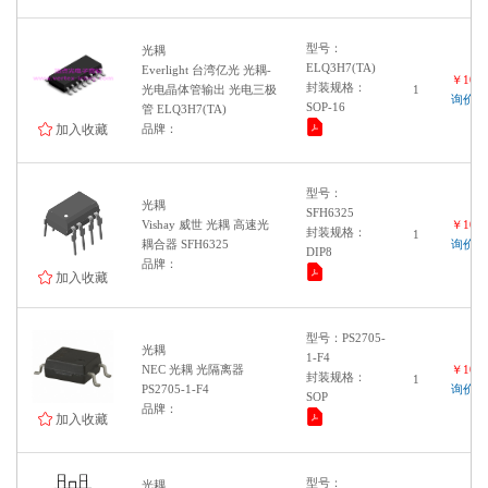
型号：
光耦
ELQ3H7(TA)
Everlight 台湾亿光 光耦-
￥1000
封装规格：
光电晶体管输出 光电三极
1
询价
SOP-16
管 ELQ3H7(TA)
加入收藏
品牌：
型号：
光耦
SFH6325
Vishay 威世 光耦 高速光
￥1000
封装规格：
1
耦合器 SFH6325
询价
DIP8
品牌：
加入收藏
型号：PS2705-
光耦
1-F4
NEC 光耦 光隔离器
￥1000
封装规格：
1
PS2705-1-F4
询价
SOP
品牌：
加入收藏
型号：
光耦