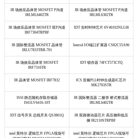
IR 场效应晶体管 MOSFET P沟道
IR 场效应晶体管 MOSFET P沟道
IRLML6402TR
IRLML6302TR
IR 场效应晶体管 MOSFET 双P沟道
IDT 实时时钟芯片 6V40102NLGI8
IRF7304TRPBF
IR 国际整流器 MOSFET 晶体管
Intersil I/O端口扩展器 CS82C55A96
IRLU7833TRR-701
IR 场效应晶体管 MOSFET
IDT 锁存器 74FCT573CTQ
IRF7316TR
IR 晶体管 MOSFET IRF7832
ICS 音频PLL时钟合成器IC芯片
MK2703STR
ISSI 静态随机存取存储器
IR 国际整流器 二极管 桥式整流器
IS61LV6416-10T
IRLML6402TR
IDT 信号开关 总线开关 QS3861Q
IR 双路驱动器芯片 高压侧和低压
侧 IR2110STRPBF
intel 英特尔 逻辑芯片 FPGA现场可
intel 英特尔 逻辑芯片 FPGA现场可