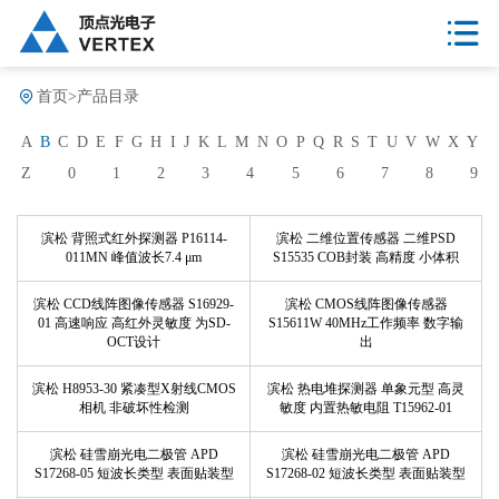
首页
>
产品目录
A
B
C
D
E
F
G
H
I
J
K
L
M
N
O
P
Q
R
S
T
U
V
W
X
Y
Z
0
1
2
3
4
5
6
7
8
9
滨松 背照式红外探测器 P16114-
滨松 二维位置传感器 二维PSD
011MN 峰值波长7.4 μm
S15535 COB封装 高精度 小体积
滨松 CCD线阵图像传感器 S16929-
滨松 CMOS线阵图像传感器
01 高速响应 高红外灵敏度 为SD-
S15611W 40MHz工作频率 数字输
OCT设计
出
滨松 H8953-30 紧凑型X射线CMOS
滨松 热电堆探测器 单象元型 高灵
相机 非破坏性检测
敏度 内置热敏电阻 T15962-01
滨松 硅雪崩光电二极管 APD
滨松 硅雪崩光电二极管 APD
S17268-05 短波长类型 表面贴装型
S17268-02 短波长类型 表面贴装型