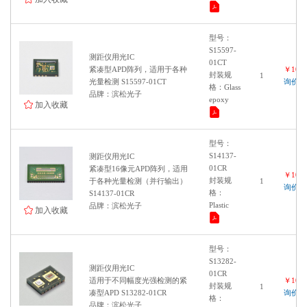
型号：
S15597-
测距仪用光IC
01CT
紧凑型APD阵列，适用于各种
￥1000
封装规
1
光量检测 S15597-01CT
询价
格：Glass
品牌：滨松光子
epoxy
加入收藏
型号：
S14137-
测距仪用光IC
01CR
紧凑型16像元APD阵列，适用
￥1000
封装规
于各种光量检测（并行输出）
1
询价
格：
S14137-01CR
Plastic
品牌：滨松光子
加入收藏
型号：
S13282-
测距仪用光IC
01CR
适用于不同幅度光强检测的紧
￥1000
封装规
1
凑型APD S13282-01CR
询价
格：
品牌：滨松光子