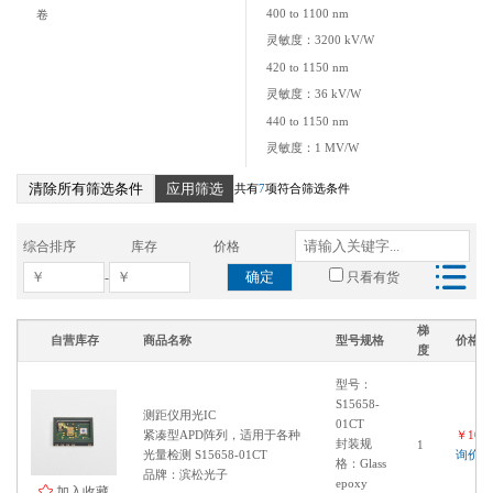
400 to 1100 nm
卷
灵敏度：3200 kV/W
420 to 1150 nm
灵敏度：36 kV/W
440 to 1150 nm
灵敏度：1 MV/W
400 to 1150 nm
清除所有筛选条件
应用筛选
共有
7
项符合筛选条件
灵敏度：4 MV/W
440 to 1000 nm
综合排序
库存
价格
确定
-
只看有货
梯
自营库存
商品名称
型号规格
价格
度
型号：
S15658-
测距仪用光IC
01CT
紧凑型APD阵列，适用于各种
￥1000
封装规
1
光量检测 S15658-01CT
询价
格：Glass
品牌：滨松光子
epoxy
加入收藏