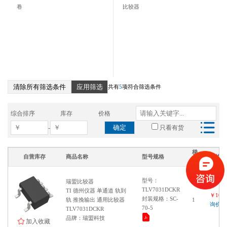
卷
比较器
清除所有筛选条件
应用筛选
共有
5
项符合筛选条件
综合排序
库存
价格
确定
-
只看有货
梯
自营库存
商品名称
型号规格
价格
度
型号：
瑞盟比较器
TLV7031DCKR
TI 德州仪器 单通道 轨到
￥1000
封装规格：SC-
轨 推挽输出 通用比较器
1
询价
70-5
TLV7031DCKR
品牌：瑞盟科技
加入收藏