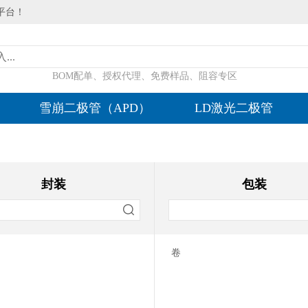
平台！
BOM配单、授权代理、免费样品、阻容专区
雪崩二极管（APD）
LD激光二极管
封装
包装
卷