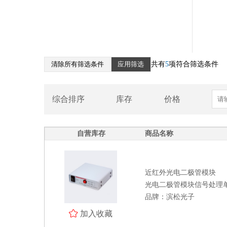
近红外光电二极管模块
锑化铟InSb光伏探测器
双色探测器
光子牵引探测器
带前置放大器的红外探测器模块
清除所有筛选条件
应用筛选
共有
5
项符合筛选条件
近红外探测器附件
II类超晶格红外探测器
量子级联光电探测器
综合排序
库存
价格
光通信
自营库存
商品名称
光电传感器
光源
近红外光电二极管模块
光学测量系统
光电二极管模块信号处理单元 
品牌：滨松光子
北京滨松
加入收藏
处理器 MCU 逻辑芯片