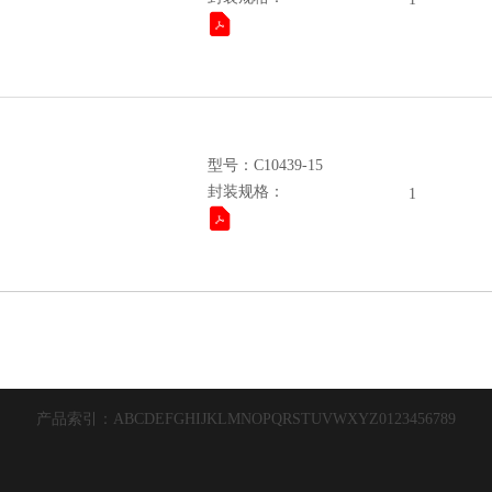
型号：C10439-15
封装规格：
1
产品索引：
A
B
C
D
E
F
G
H
I
J
K
L
M
N
O
P
Q
R
S
T
U
V
W
X
Y
Z
0
1
2
3
4
5
6
7
8
9