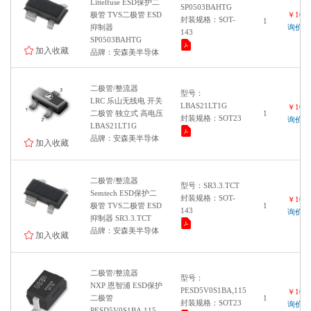
Littelfuse ESD保护二
SP0503BAHTG
极管 TVS二极管 ESD
￥1000
封装规格：SOT-
1
抑制器
询价
143
SP0503BAHTG
加入收藏
品牌：安森美半导体
二极管/整流器
型号：
LRC 乐山无线电 开关
LBAS21LT1G
￥1000
二极管 独立式 高电压
1
封装规格：SOT23
询价
LBAS21LT1G
品牌：安森美半导体
加入收藏
二极管/整流器
型号：SR3.3.TCT
Semtech ESD保护二
封装规格：SOT-
￥1000
极管 TVS二极管 ESD
1
143
询价
抑制器 SR3.3.TCT
品牌：安森美半导体
加入收藏
二极管/整流器
型号：
NXP 恩智浦 ESD保护
PESD5V0S1BA,115
￥1000
二极管
1
封装规格：SOT23
询价
PESD5V0S1BA,115