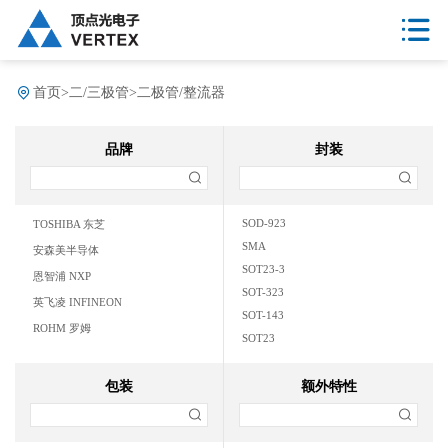
首页
>
二/三极管
>
二极管/整流器
品牌
封装
SOD-923
TOSHIBA 东芝
SMA
安森美半导体
SOT23-3
恩智浦 NXP
SOT-323
英飞凌 INFINEON
SOT-143
ROHM 罗姆
SOT23
SOD323
TQFN16
包装
额外特性
LL34
SOT-23-3