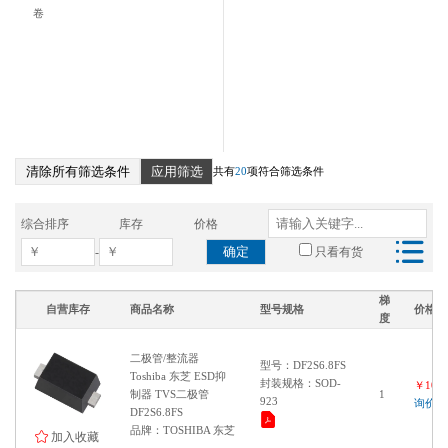
SOT23-6
卷
TO220
清除所有筛选条件
应用筛选
共有
20
项符合筛选条件
综合排序
库存
价格
确定
-
只看有货
梯
自营库存
商品名称
型号规格
价格
度
二极管/整流器
型号：DF2S6.8FS
Toshiba 东芝 ESD抑
封装规格：SOD-
￥1000
制器 TVS二极管
1
923
询价
DF2S6.8FS
品牌：TOSHIBA 东芝
加入收藏