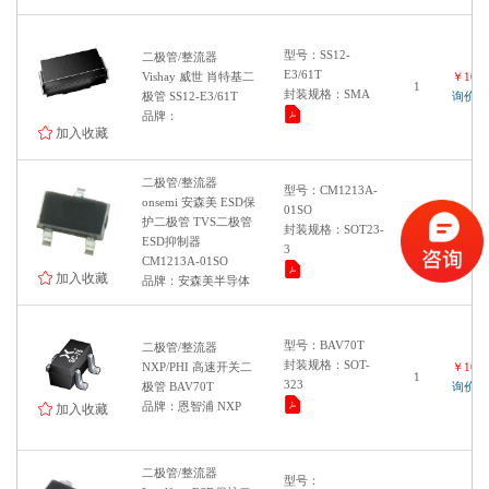
型号：SS12-
二极管/整流器
E3/61T
Vishay 威世 肖特基二
￥1000
1
封装规格：SMA
极管 SS12-E3/61T
询价
品牌：
加入收藏
二极管/整流器
型号：CM1213A-
onsemi 安森美 ESD保
01SO
护二极管 TVS二极管
￥1000
封装规格：SOT23-
1
ESD抑制器
询价
3
CM1213A-01SO
加入收藏
品牌：安森美半导体
型号：BAV70T
二极管/整流器
封装规格：SOT-
NXP/PHI 高速开关二
￥1000
1
323
极管 BAV70T
询价
品牌：恩智浦 NXP
加入收藏
二极管/整流器
型号：