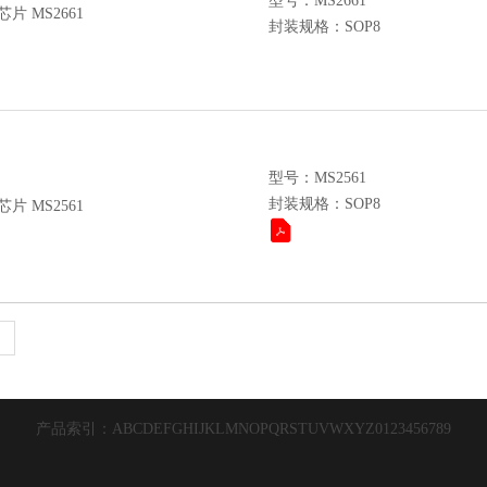
型号：MS2661
片 MS2661
封装规格：SOP8
型号：MS2561
封装规格：SOP8
片 MS2561
产品索引：
A
B
C
D
E
F
G
H
I
J
K
L
M
N
O
P
Q
R
S
T
U
V
W
X
Y
Z
0
1
2
3
4
5
6
7
8
9