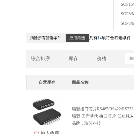
SOP16
电阻 电容 电感
SOP8/
模数/数模转换器 接口芯片 时钟
发生器 时间-数字转换器
SOP8/
接口芯片
清除所有筛选条件
应用筛选
共有
14
项符合筛选条件
瑞盟接口芯片RS485/RS422/RS232
瑞盟接口芯片M-BUS
综合排序
库存
价格
瑞盟接口芯片H-BUS
瑞盟接口芯片LVDS/MLVDS
瑞盟串化器/解串器(SER/DES)
自营库存
商品名称
瑞盟音频接口
其他接口芯片
时钟发生器
瑞盟接口芯片RS485/RS422/RS232
时间-数字转换器 TDC
瑞盟 国产替代 接口芯片 低功耗3-5.
数模转换器 DAC
品牌：瑞盟科技
模数转换器 ADC
加入收藏