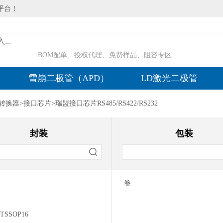
平台！
BOM配单、授权代理、免费样品、阻容专区
雪崩二极管（APD）
LD激光二极管
字转换器
>
接口芯片
>
瑞盟接口芯片RS485/RS422/RS232
封装
包装
卷
/TSSOP16