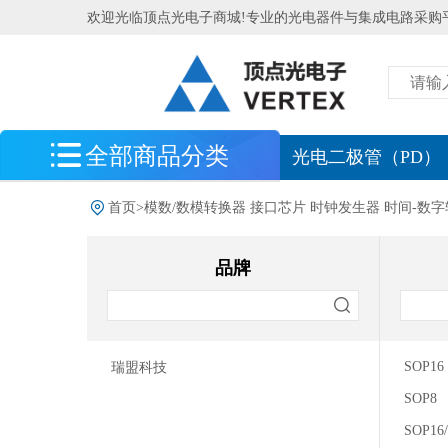
欢迎光临顶点光电子商城!专业的光电器件与集成电路采购
全部商品分类
最新到货
光电二极管（PD）
光电探测器
首页
>
模数/数模转换器 接口芯片 时钟发生器 时间-数
光电传感器
品牌
光源
光学测量系统
北京滨松
SOP16
瑞盟科技
处理器 MCU 逻辑芯片
SOP8
SOP16
电源管理 存储器 模拟芯片