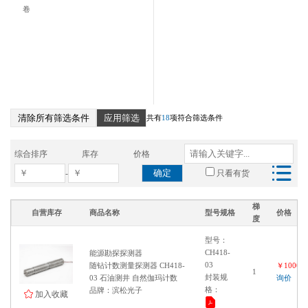
卷
清除所有筛选条件
应用筛选
共有
18
项符合筛选条件
综合排序
库存
价格
确定
-
只看有货
梯
自营库存
商品名称
型号规格
价格
度
型号：
CH418-
能源勘探探测器
03
随钻计数测量探测器 CH418-
￥100000
1
封装规
03 石油测井 自然伽玛计数
询价
格：
品牌：滨松光子
加入收藏