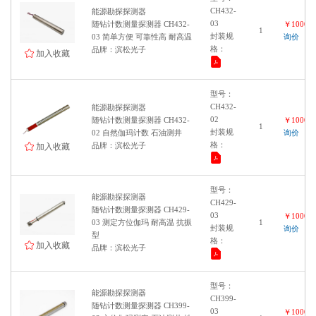
CH432-
能源勘探探测器
03
随钻计数测量探测器 CH432-
￥100000
1
封装规
03 简单方便 可靠性高 耐高温
询价
格：
品牌：滨松光子
加入收藏
型号：
CH432-
能源勘探探测器
02
随钻计数测量探测器 CH432-
￥100000
1
封装规
02 自然伽玛计数 石油测井
询价
格：
品牌：滨松光子
加入收藏
型号：
能源勘探探测器
CH429-
随钻计数测量探测器 CH429-
03
￥100000
03 测定方位伽玛 耐高温 抗振
1
封装规
询价
型
格：
加入收藏
品牌：滨松光子
型号：
能源勘探探测器
CH399-
随钻计数测量探测器 CH399-
03
￥100000