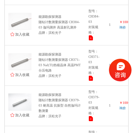
型号：
CH384-
能源勘探探测器
03
随钻计数测量探测器 CH384-
￥100000
1
封装规
03 伽玛测井 高温射孔测井
询价
格：
品牌：滨松光子
加入收藏
型号：
能源勘探探测器
CH371-
随钻计数测量探测器 CH371-
03
￥100000
03 NaI(Tl)热锻晶体 高温PMT
1
封装规
询价
分压电路
格：
加入收藏
品牌：滨松光子
型号：
能源勘探探测器
CH379-
随钻计数测量探测器 CH379-
03
￥100000
03 耐高温 抗振型 自然伽玛计
1
封装规
询价
数测量
格：
加入收藏
品牌：滨松光子
型号：