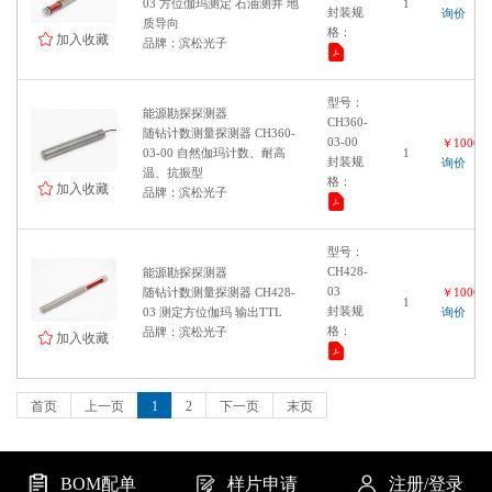
03 方位伽玛测定 石油测井 地
1
封装规
询价
质导向
格：
加入收藏
品牌：滨松光子
型号：
能源勘探探测器
CH360-
随钻计数测量探测器 CH360-
03-00
￥100000
03-00 自然伽玛计数、耐高
1
封装规
询价
温、抗振型
格：
加入收藏
品牌：滨松光子
型号：
CH428-
能源勘探探测器
03
随钻计数测量探测器 CH428-
￥100000
1
封装规
03 测定方位伽玛 输出TTL
询价
格：
品牌：滨松光子
加入收藏
首页
上一页
1
2
下一页
末页
BOM配单
样片申请
注册/登录