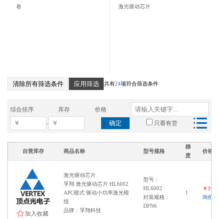
SOP8
卷
激光驱动芯片
SOT-23-5
SOT-23-6
清除所有筛选条件
应用筛选
共有
24
项符合筛选条件
综合排序
库存
价格
确定
-
只看有货
梯
自营库存
商品名称
型号规格
价格
度
激光驱动芯片
型号：
孚翔 激光驱动芯片 HL6002
HL6002
￥1000
APC模式 驱动小功率激光模
1
封装规格：
询价
组
DFN6
品牌：孚翔科技
加入收藏