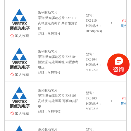
激光驱动芯片
型号：
孚翔 激光驱动芯片 FX6110
FX6110
￥1000
高精度电流调节 具有限流功
1
封装规格：
询价
能
DFN8(2X3)
品牌：孚翔科技
加入收藏
激光驱动芯片
型号：
孚翔 激光驱动芯片 FX6104
FX6104
￥1000
恒流源 电流可编程 内置参考
1
封装规格：
询价
电压
SOT23-5
品牌：孚翔科技
加入收藏
激光驱动芯片
型号：
孚翔 激光驱动芯片 FX6103
FX6103
￥1000
高精度 电流可调 可驱动共阳
1
封装规格：
询价
极
SOT23-6
品牌：孚翔科技
加入收藏
激光驱动芯片
型号：