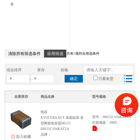
卷
清除所有筛选条件
应用筛选
共有
5
项符合筛选条件
综合排序
库存
价格
确定
-
只看有货
自营库存
商品名称
型号规格
电容
型号：08055C104KAT2A
KYOCERA AVX 表面贴装 多
封装规格：SMD
层陶瓷电容器MLCC
08055C104KAT2A
品牌：
加入收藏