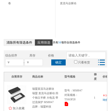
卷
直流马达驱动
清除所有筛选条件
应用筛选
共有
16
项符合筛选条件
综合排序
库存
价格
确定
-
只看有货
梯
自营库存
商品名称
型号规格
价格
度
瑞盟直流马达驱动
型号：MS8847
瑞盟 直流马达驱动 四
封装规格：
￥1000
个独立半桥 大电流 带
1
TSSOP28
询价
过流保护 MS8847
品牌：瑞盟科技
加入收藏