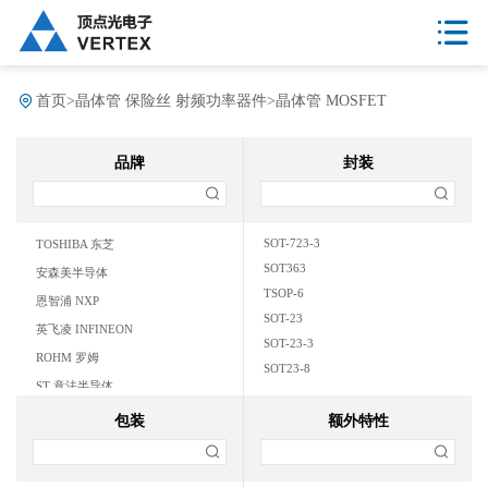
首页
>
晶体管 保险丝 射频功率器件
>
晶体管 MOSFET
品牌
封装
SOT-723-3
TOSHIBA 东芝
SOT363
安森美半导体
TSOP-6
恩智浦 NXP
SOT-23
英飞凌 INFINEON
SOT-23-3
ROHM 罗姆
SOT23-8
ST 意法半导体
SOT-363-6
TO251
包装
额外特性
TO-220-3
SOT23-3