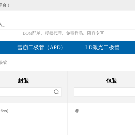
平台！
BOM配单、授权代理、免费样品、阻容专区
雪崩二极管（APD）
LD激光二极管
二极管
封装
包装
.6㎜)
卷