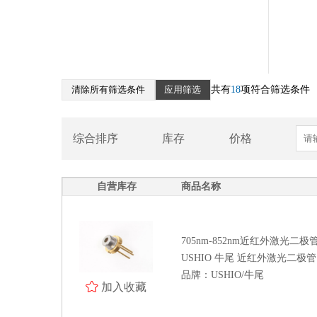
ROHM罗姆激光二极管
905nm激光二极管
光纤耦合激光器
LED发光二极管
清除所有筛选条件
应用筛选
共有
18
项符合筛选条件
氙灯
氘灯
综合排序
库存
价格
脉冲氙灯模块
激光驱动芯片
自营库存
商品名称
激光器
光纤光栅
VCSEL垂直腔面激光器
705nm-852nm近红外激光二极
LCOS-SLM（空间光调制器）
USHIO 牛尾 近红外激光二极管 HL
品牌：USHIO/牛尾
加入收藏
光学测量系统