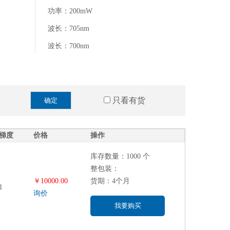
功率：200mW
波长：705nm
波长：700nm
波长：852nm
功率：50mW
波长：830nm
只看有货
确定
波长：730nm
功率：40mW
梯度
价格
操作
库存数量：1000 个
整包装：
￥10000.00
货期：4个月
1
询价
我要购买