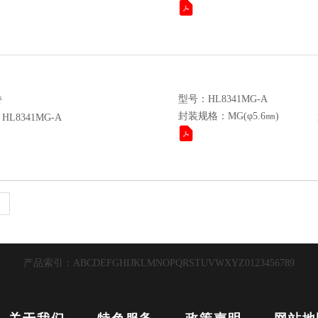
型号：HL8341MG-A
管
封装规格：MG(φ5.6㎜)
L8341MG-A
产品索引：
A
B
C
D
E
F
G
H
I
J
K
L
M
N
O
P
Q
R
S
T
U
V
W
X
Y
Z
0
1
2
3
4
5
6
7
8
9