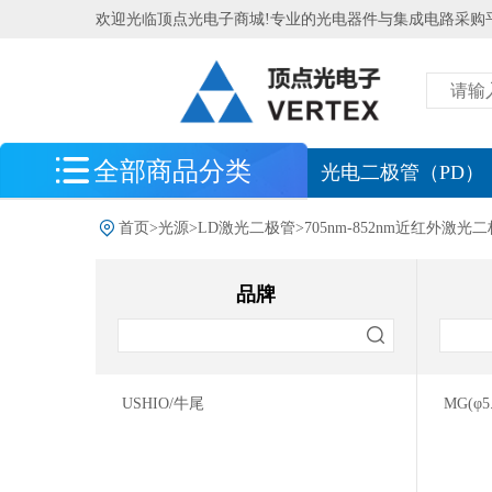
欢迎光临顶点光电子商城!专业的光电器件与集成电路采购
全部商品分类
最新到货
光电二极管（PD）
光电探测器
首页
>
光源
>
LD激光二极管
>
705nm-852nm近红外激光
光电传感器
品牌
光源
LD激光二极管
374nm-405nm紫外激光二极管
USHIO/牛尾
MG(φ5
445nm-520nm蓝绿光激光二极管
633nm-690nm红光激光二极管
705nm-852nm近红外激光二极管