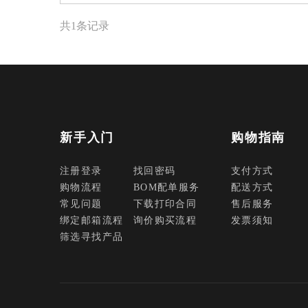
北京滨松
共1条记录
处理器 MCU 逻辑芯片
电源管理 存储器 模拟芯片
电阻 电容 电感
模数/数模转换器 接口芯片 时钟
新手入门
购物指南
发生器 时间-数字转换器
驱动芯片 运算放大器 传感器
注册登录
找回密码
支付方式
晶体管 保险丝 射频功率器件
购物流程
BOM配单服务
配送方式
常见问题
下载打印合同
售后服务
数字/模拟开关 电平转换 继电器
绑定邮箱流程
询价购买流程
发票须知
筛选寻找产品
接插件/连接器
光耦 晶振
二/三极管