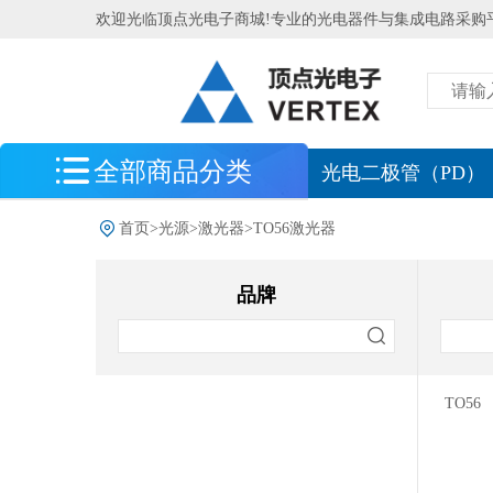
欢迎光临顶点光电子商城!专业的光电器件与集成电路采购
全部商品分类
最新到货
光电二极管（PD）
光电探测器
首页
>
光源
>
激光器
>
TO56激光器
光电传感器
品牌
光源
LD激光二极管
LED发光二极管
TO56
氙灯
氘灯