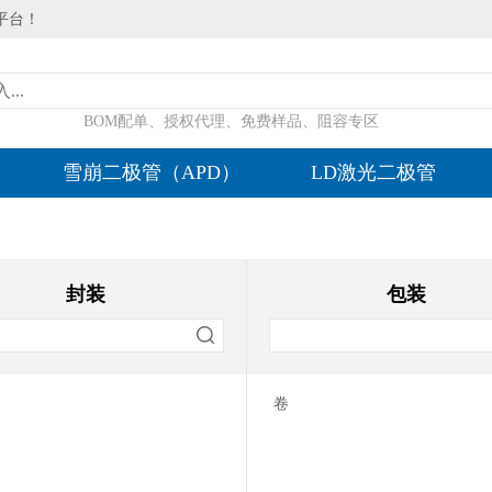
平台！
BOM配单、授权代理、免费样品、阻容专区
雪崩二极管（APD）
LD激光二极管
封装
包装
卷