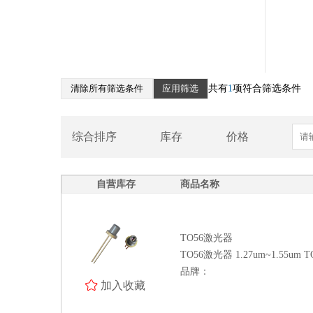
脉冲氙灯模块
激光驱动芯片
激光器
LAN-WDM激光器
清除所有筛选条件
应用筛选
共有
1
项符合筛选条件
选择波长激光器
超辐射宽带激光器
插拔式CWDM激光器
综合排序
库存
价格
TO56激光器
窄线宽激光器
自营库存
商品名称
半导体光放大器
无制冷DWDM激光器
光纤光栅
TO56激光器
VCSEL垂直腔面激光器
TO56激光器 1.27um~1.55um T
品牌：
LCOS-SLM（空间光调制器）
加入收藏
光学测量系统