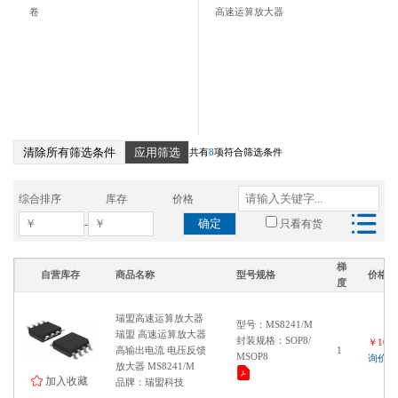
卷
高速运算放大器
清除所有筛选条件
应用筛选
共有
8
项符合筛选条件
综合排序
库存
价格
确定
-
只看有货
梯
自营库存
商品名称
型号规格
价格
度
瑞盟高速运算放大器
型号：MS8241/M
瑞盟 高速运算放大器
封装规格：SOP8/
￥1000
高输出电流 电压反馈
1
MSOP8
询价
放大器 MS8241/M
加入收藏
品牌：瑞盟科技