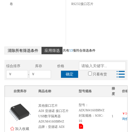
卷
RS232接口芯片
清除所有筛选条件
应用筛选
共有
13
项符合筛选条件
综合排序
库存
价格
确定
-
只看有货
梯
自营库存
商品名称
型号规格
价格
度
型号：
其他接口芯片
ADUM4160BRWZ
ADI 亚德诺 接口芯片
￥1000
封装规格：SOIC-
USB数字隔离器
1
询价
16
ADUM4160BRWZ
品牌：亚德诺 ADI
加入收藏