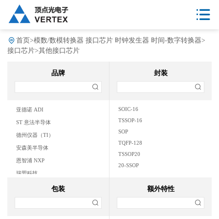
首页
>
模数/数模转换器 接口芯片 时钟发生器 时间-数字转换器
>
接口芯片
>
其他接口芯片
品牌
封装
SOIC-16
亚德诺 ADI
TSSOP-16
ST 意法半导体
SOP
德州仪器（TI）
TQFP-128
安森美半导体
TSSOP20
恩智浦 NXP
20-SSOP
瑞盟科技
QFP
TSSOP
包装
额外特性