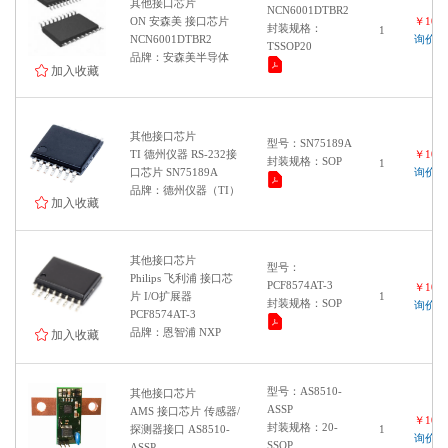
其他接口芯片
NCN6001DTBR2
ON 安森美 接口芯片
￥1000
封装规格：
1
NCN6001DTBR2
询价
TSSOP20
品牌：安森美半导体
加入收藏
其他接口芯片
型号：SN75189A
TI 德州仪器 RS-232接
￥1000
封装规格：SOP
1
口芯片 SN75189A
询价
品牌：德州仪器（TI）
加入收藏
其他接口芯片
型号：
Philips 飞利浦 接口芯
PCF8574AT-3
￥1000
片 I/O扩展器
1
封装规格：SOP
询价
PCF8574AT-3
品牌：恩智浦 NXP
加入收藏
型号：AS8510-
其他接口芯片
ASSP
AMS 接口芯片 传感器/
￥1000
封装规格：20-
探测器接口 AS8510-
1
询价
SSOP
ASSP