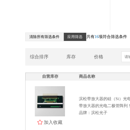
滨松光电传感器放大器
滨松光学模块
滨松平衡探测器
雪崩二极管（APD）
清除所有筛选条件
应用筛选
共有
16
项符合筛选条件
红外探测器
光通信
综合排序
库存
价格
光电传感器
光源
自营库存
商品名称
光学测量系统
北京滨松
滨松带放大器的硅（Si）光
带放大器的光电二极管阵列 S11
处理器 MCU 逻辑芯片
品牌：滨松光子
电源管理 存储器 模拟芯片
加入收藏