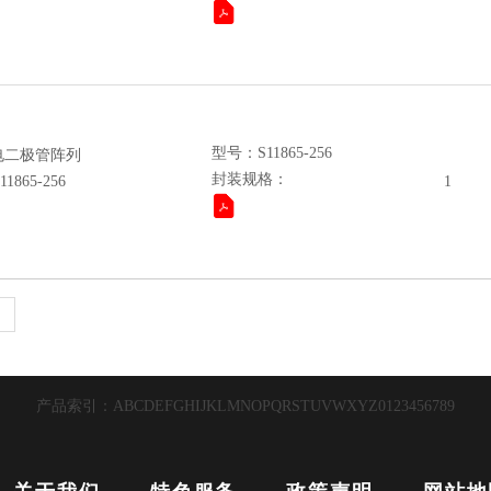
型号：S11865-256
电二极管阵列
封装规格：
65-256
1
产品索引：
A
B
C
D
E
F
G
H
I
J
K
L
M
N
O
P
Q
R
S
T
U
V
W
X
Y
Z
0
1
2
3
4
5
6
7
8
9