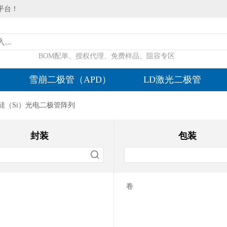
平台！
BOM配单、授权代理、免费样品、阻容专区
雪崩二极管（APD）
LD激光二极管
硅（Si）光电二极管阵列
封装
包装
卷