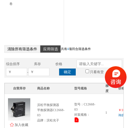
卷
清除所有筛选条件
应用筛选
共有
4
项符合筛选条件
综合排序
库存
价格
确定
-
只看有货
梯
自营库存
商品名称
型号规格
价格
度
型号：C12668-
滨松平衡探测器
03
平衡探测器C12668-
￥1000
1
封装规格：
03
询价
品牌：滨松光子
加入收藏