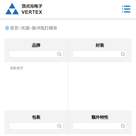
首页
>
光源
>
脉冲氙灯模块
品牌
封装
滨松光子
包装
额外特性