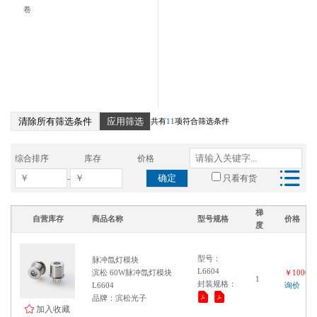
卷
清除所有筛选条件
应用筛选
共有
11
项符合筛选条件
综合排序
库存
价格
确定
-
只看有货
梯
自营库存
商品名称
型号规格
价格
度
型号：
脉冲氙灯模块
L6604
滨松 60W脉冲氙灯模块
￥100000
1
封装规格：
L6604
询价
品牌：滨松光子
加入收藏