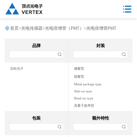
首页
>
光电传感器
>
光电倍增管（PMT）
>
光电倍增管PMT
品牌
封装
滨松光子
侧窗型
端窗型
Metal package type
Side-on type
Head-on type
高量子效率型
Special envelope type
包装
额外特性
MCP-PMT
端窗
抗磁型