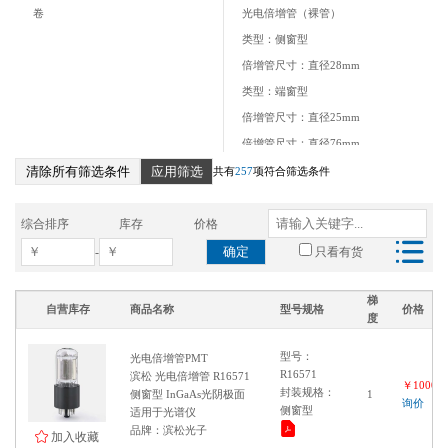
卷
光电倍增管（裸管）
金属封装型
类型：侧窗型
High Q.E. type
倍增管尺寸：直径28mm
金属封装
类型：端窗型
TO-8金属封装
倍增管尺寸：直径25mm
Hemispherical type
倍增管尺寸：直径76mm
Surface mount type
Ceramic
清除所有筛选条件
应用筛选
类型：金属封装
共有
257
项符合筛选条件
倍增管尺寸：30×30mm
类型：侧窗
综合排序
库存
价格
类型：端窗
确定
-
只看有货
倍增管尺寸：直径13mm
倍增管尺寸：直径19mm
梯
自营库存
商品名称
型号规格
价格
度
倍增管尺寸：直径127mm
倍增管尺寸：直径51mm
型号：
光电倍增管PMT
R16571
滨松 光电倍增管 R16571
倍增管尺寸：直径10mm
￥100000
封装规格：
侧窗型 InGaAs光阴极面
1
询价
类型：高量子效率
侧窗型
适用于光谱仪
倍增管尺寸：直径38mm
品牌：滨松光子
加入收藏