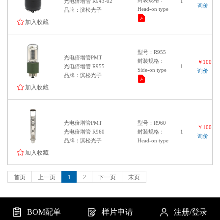
封装规格：
光电倍增管 R943-02
1
询价
Head-on type
品牌：滨松光子
加入收藏
型号：R955
光电倍增管PMT
封装规格：
￥100000
光电倍增管 R955
1
Side-on type
询价
品牌：滨松光子
加入收藏
光电倍增管PMT
型号：R960
￥100000
光电倍增管 R960
封装规格：
1
询价
品牌：滨松光子
Head-on type
加入收藏
首页
上一页
1
2
下一页
末页
BOM配单
样片申请
注册/登录