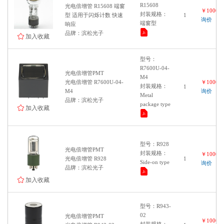
R15608
光电倍增管 R15608 端窗
￥100000
封装规格：
型 适用于闪烁计数 快速
1
询价
端窗型
响应
品牌：滨松光子
加入收藏
型号：
R7600U-04-
光电倍增管PMT
M4
光电倍增管 R7600U-04-
￥100000
封装规格：
1
M4
询价
Metal
品牌：滨松光子
package type
加入收藏
型号：R928
光电倍增管PMT
封装规格：
￥100000
光电倍增管 R928
1
Side-on type
询价
品牌：滨松光子
加入收藏
型号：R943-
02
光电倍增管PMT
￥100000