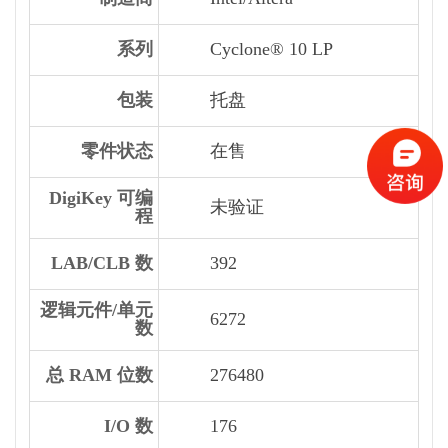
系列
Cyclone® 10 LP
包装
托盘
零件状态
在售
DigiKey 可编
未验证
程
LAB/CLB 数
392
逻辑元件/单元
6272
数
总 RAM 位数
276480
I/O 数
176