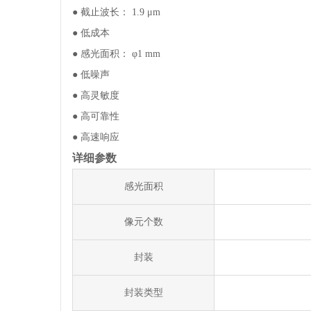
电阻 电容 电感
● 截止波长： 1.9 μm
模数/数模转换器 接口芯片 时钟
● 低成本
发生器 时间-数字转换器
● 感光面积： φ1 mm
驱动芯片 运算放大器 传感器
● 低噪声
晶体管 保险丝 射频功率器件
● 高灵敏度
数字/模拟开关 电平转换 继电器
● 高可靠性
● 高速响应
接插件/连接器
详细参数
光耦 晶振
感光面积
二/三极管
特价处理
像元个数
全部商品分类
封装
封装类型