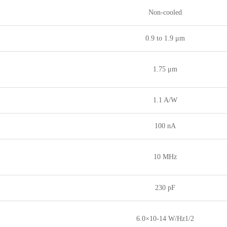
Non-cooled
0.9 to 1.9 μm
1.75 μm
1.1 A/W
100 nA
10 MHz
230 pF
6.0×10-14 W/Hz1/2