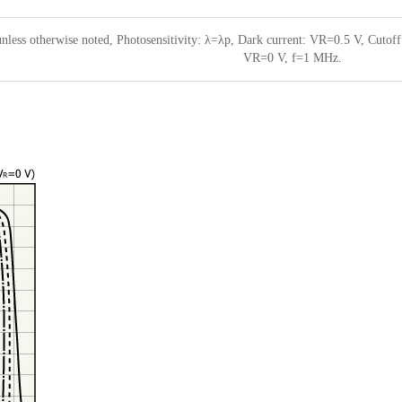
less otherwise noted, Photosensitivity: λ=λp, Dark current: VR=0.5 V, Cuto
VR=0 V, f=1 MHz.