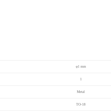
φ1 mm
1
Metal
TO-18