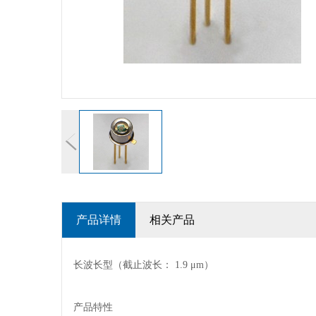
滨松光电传感器放大器
滨松光学模块
滨松平衡探测器
雪崩二极管（APD）
红外探测器
光通信
光电传感器
光源
光学测量系统
产品详情
相关产品
北京滨松
长波长型（截止波长： 1.9 μm）
处理器 MCU 逻辑芯片
电源管理 存储器 模拟芯片
产品特性