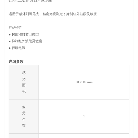
硅光电二极管 S1227-1010BR
适用于紫外到可见光，精密光度测定；抑制红外波段灵敏度
产品特性
● 树脂灌封窗口类型
● 抑制红外波段灵敏度
● 低暗电流
详细参数
感
光
10 × 10 mm
面
积
像
元
1
个
数