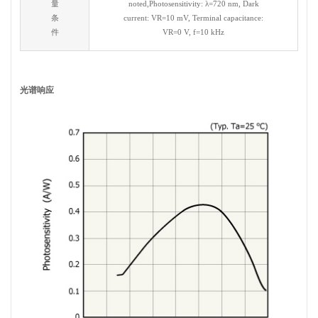
量
noted,Photosensitivity: λ=720 nm, Dark
条
current: VR=10 mV, Terminal capacitance:
件
VR=0 V, f=10 kHz
光谱响应