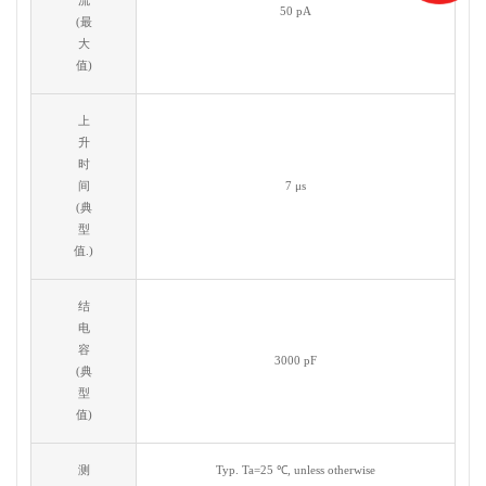
流
50 pA
(最
大
值)
上
升
时
间
7 μs
(典
型
值.)
结
电
容
3000 pF
(典
型
值)
测
Typ. Ta=25 ℃, unless otherwise