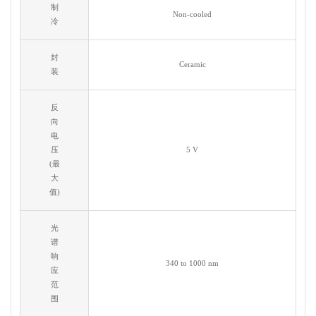
制
Non-cooled
冷
封
Ceramic
装
反
向
电
压
5 V
(最
大
值)
光
谱
响
340 to 1000 nm
应
范
围