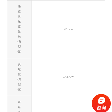
峰
值
灵
敏
度
720 nm
波
长
(典
型
值)
灵
敏
度
0.43 A/W
(典
型
值)
暗
电