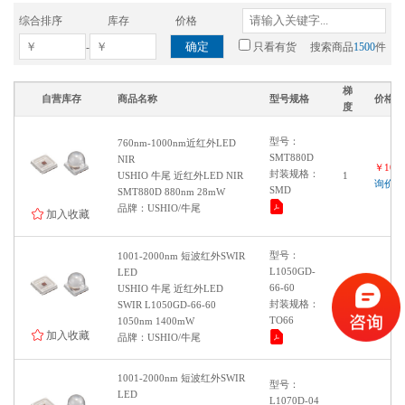
综合排序
库存
价格
确定
-
只看有货
搜索商品
1500
件
梯
自营库存
商品名称
型号规格
价格
度
型号：
760nm-1000nm近红外LED
SMT880D
NIR
￥1000
封装规格：
USHIO 牛尾 近红外LED NIR
1
询价
SMD
SMT880D 880nm 28mW
品牌：USHIO/牛尾
加入收藏
型号：
1001-2000nm 短波红外SWIR
L1050GD-
LED
66-60
USHIO 牛尾 近红外LED
￥1000
1
封装规格：
SWIR L1050GD-66-60
询价
TO66
1050nm 1400mW
加入收藏
品牌：USHIO/牛尾
1001-2000nm 短波红外SWIR
型号：
LED
L1070D-04