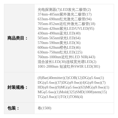
光电探测器(7)
LED发光二极管(2)
374nm-405nm紫外激光二极管(17)
633nm-690nm红光激光二极管(94)
705nm-852nm近红外激光二极管(18)
365nm-420nm紫光LED/UVLED(95)
430nm-490nm蓝光LED(40)
商品类目：
505nm-565nm绿光LED(64)
570nm-590nm黄光LED(36)
600nm-620nm橙色LED(46)
630nm-750nm红光LED(225)
760nm-1000nm近红外LED NIR(443)
混合波长LED(30)
连续宽光谱LED(2)
1001-2000nm 短波红外SWIR LED(381)
(8)
Bar(40emitter)(3)
COB(12)
DG(φ5.6㎜(1)
DG(φ5.6㎜)(37)
DG(φ9.0㎜)(4)
G(φ9.0㎜)(7)
封装规格：
HD(φ9.0㎜)(9)
MG(φ5.6㎜)(63)
MG(φ9.0㎜)(1)
MGφ5.6㎜)(1)
Mold(325)
SMD(1008)
stem(15)
TG(φ3.8㎜)(1)
TO(1)
TO66(4)
包装：
卷(1500)