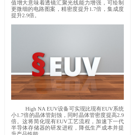
值增大意味着透镜汇聚光线能力增强，可绘制
更微细的电路图案，精密度提升1.7倍，集成度
提升2.9倍。
         High NA EUV设备可实现比现有EUV系统
小1.7倍的晶体管刻蚀，同时晶体管密度提高2.9
倍。这将简化现有EUV工艺流程，加速下一代
半导体存储器的研发进程，降低生产成本并提
升产品性能。