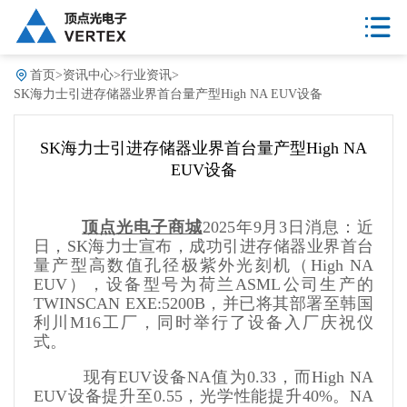
首页
>
资讯中心
>
行业资讯
>
SK海力士引进存储器业界首台量产型High NA EUV设备
SK海力士引进存储器业界首台量产型High NA
EUV设备
顶点光电子商城
2025年9月3日消息：近
日，SK海力士宣布，成功引进存储器业界首台
量产型高数值孔径极紫外光刻机（High NA 
EUV），设备型号为荷兰ASML公司生产的
TWINSCAN EXE:5200B，并已将其部署至韩国
利川M16工厂，同时举行了设备入厂庆祝仪
式。
         现有EUV设备NA值为0.33，而High NA 
EUV设备提升至0.55，光学性能提升40%。NA