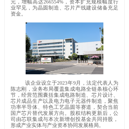
元，增幅高达266554%，资本扩充规模幅度行
业罕见，为晶圆制造、芯片产线建设储备充足
资金。
         该企业设立于2023年9月，法定代表人为
陈志刚，业务布局覆盖集成电路全链条核心环
节，经营范围囊括集成电路制造、芯片设计、
芯片成品生产以及电力电子元器件制造，聚焦
功率半导体、特色工艺晶圆等赛道，契合当前
国产芯片替代发展方向。股权结构更新后，公
司由芯联集成与本次新增创投基金共同持股，
形成产业实体与产业资本协同发展格局。