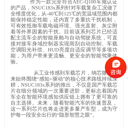
            作为一款完全符合AEC-Q100车规认证
的产品，NSUC183x系列针对车载复杂工况做了
全维度优化，从-40℃到125℃的宽温域范围内都
能保持稳定性能，还内置了多重抗干扰机制，
可有效抵御车载电磁环境、强光直射、灰尘附
着等外界因素的干扰。目前该系列芯片已经适
配主流车企的智能座舱与自动驾驶系统，可直
接对接车身域控制器实现雨刮自动控制、车载
空调阳光补偿、HUD亮度自适应调节等多项功
能，为用户带来更流畅、更安全的智能驾乘体
验。
               从工业传感到车载芯片，纳芯微多年
来始终围绕“感知+驱动”的核心技术路线持续深
耕，NSUC183x系列的推出，不仅是国产车载芯
片在细分领域的一次重要进阶，更标志着国内
车企在智能环境感知供应链上拥有了更可靠的
自主选择。未来，随着智能汽车的快速普及，
这一系列芯片也将走进更多量产车型，成为守
护每一段安全出行的“隐形智慧之眼”。