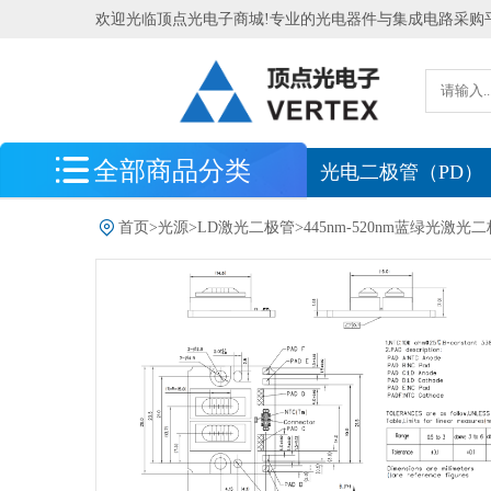
欢迎光临顶点光电子商城!专业的光电器件与集成电路采购
全部商品分类
最新到货
光电二极管（PD）
光电探测器
首页
>
光源
>
LD激光二极管
>
445nm-520nm蓝绿光激光
光电传感器
光源
LD激光二极管
374nm-405nm紫外激光二极管
445nm-520nm蓝绿光激光二极管
633nm-690nm红光激光二极管
705nm-852nm近红外激光二极管