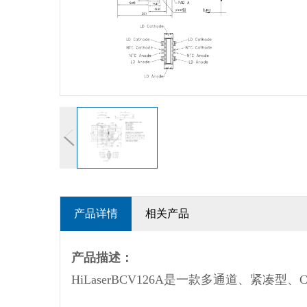
ROHM罗姆激光二极管
905nm激光二极管
光纤耦合激光器
LED发光二极管
氙灯
氘灯
脉冲氙灯模块
激光驱动芯片
激光器
光纤光栅
产品详情
相关产品
VCSEL垂直腔面激光器
LCOS-SLM（空间光调制器）
产品描述：
HiLaserBCV126A是一款多通道、紧凑
光学测量系统