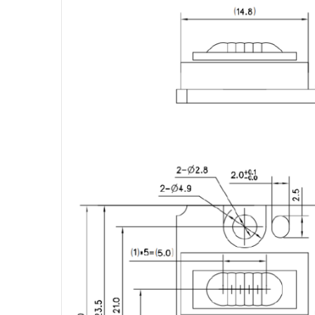
北京滨松
处理器 MCU 逻辑芯片
电源管理 存储器 模拟芯片
电阻 电容 电感
模数/数模转换器 接口芯片 时钟
发生器 时间-数字转换器
驱动芯片 运算放大器 传感器
晶体管 保险丝 射频功率器件
数字/模拟开关 电平转换 继电器
接插件/连接器
光耦 晶振
二/三极管
特价处理